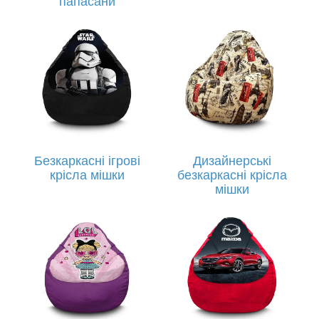
папасани
Безкаркасні ігрові
Дизайнерські
крісла мішки
безкаркасні крісла
мішки