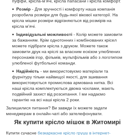
пуффи, крісла-м'ячі, крісла папасани і крісла комфорт.
Розмір
- Для зручності і комфорту наша компанія
розробила розміри для будь-якої вікової категорії. На
крісла мішки розміри відрізняються від розмірів на
крісла м'ячі.
Індивідуальні можливості
- Колір можете замовити
за бажанням. Крім однотонних і комбінованих крісел
можете підібрати крісла з друком. Можете також
замовити друк на кріслі за власним ескізом улюблених
персонажів ігор, фільмів, мультфільмів або з логотипом
улюбленої футбольної команди.
Надійність
- ми використовуємо матеріали та
фурнітуру тільки найвищої якості, для зшивання
використовується промислова армована нитка. Всі
наші крісла комплектуються двома чохлами, мають
подвійний захист від розсипання. І ми надаємо
гарантію на всі наші крісла 2 роки.
Залишилися питання? Ви завжди їх можете задати
менеджерам в онлайн-чаті або зателефонувати.
Як купити крісло мішок в Житомирі
Купити сучасне
безкаркасне крісло грушу в інтернет-