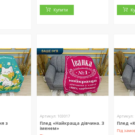
Купити
К
103017
ня з
Плед «Найкраща дівчина. З
Плед «К
іменем»
Під замо