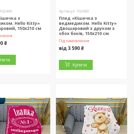
102490
102490
ішечка з
Плед «Кішечка з
ком. Hello Kitty»
ведмедиком. Hello Kitty»
ровий, 150х210 см
Двошаровий з друком з
обох боків, 150х210 см
влення
Під замовлення
90 ₴
від 3 590 ₴
упити
Купити