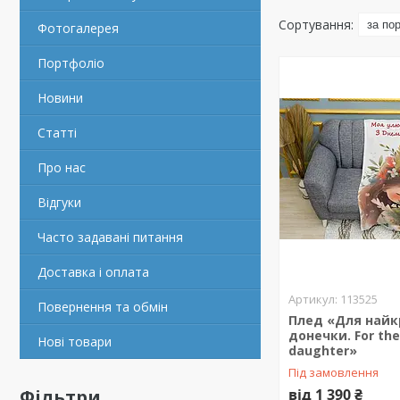
Фотогалерея
Портфоліо
Новини
Статті
Про нас
Відгуки
Часто задавані питання
Доставка і оплата
113525
Повернення та обмін
Плед «Для най
донечки. For the
Нові товари
daughter»
Під замовлення
Фільтри
від 1 390 ₴