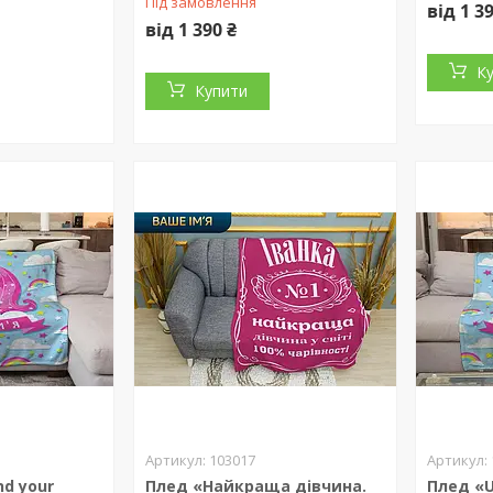
Під замовлення
від 1 3
від 1 390 ₴
К
Купити
103017
nd your
Плед «Найкраща дівчина.
Плед «U