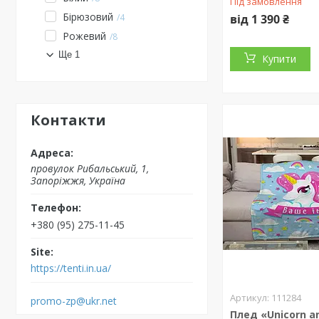
Під замовлення
Бірюзовий
4
від 1 390 ₴
Рожевий
8
Ще 1
Купити
Контакти
провулок Рибальський, 1,
Запоріжжя, Україна
+380 (95) 275-11-45
https://tenti.in.ua/
111284
promo-zp@ukr.net
Плед «Unicorn a