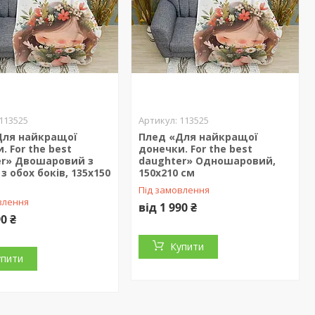
113525
113525
Для найкращої
Плед «Для найкращої
. For the best
донечки. For the best
er» Двошаровий з
daughter» Одношаровий,
з обох боків, 135х150
150х210 см
Під замовлення
влення
від 1 990 ₴
90 ₴
Купити
упити