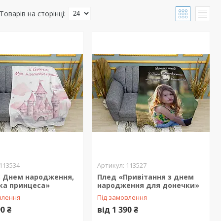
113534
113527
З Днем народження,
Плед «Привітання з днем
ка принцеса»
народження для донечки»
влення
Під замовлення
90 ₴
від 1 390 ₴