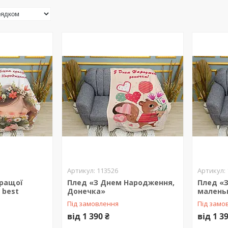
113526
кращої
Плед «З Днем Народження,
Плед «
 best
Донечка»
малень
Під замовлення
Під замо
від 1 390 ₴
від 1 3