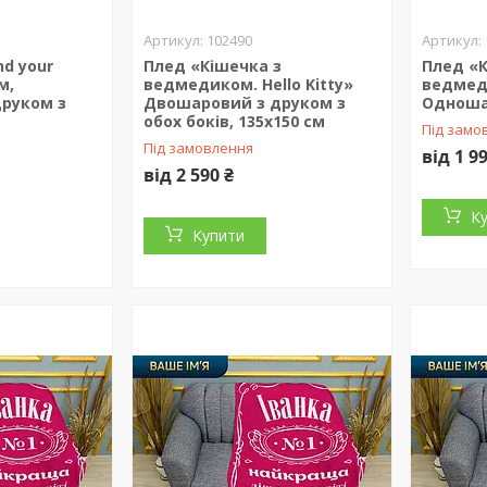
102490
nd your
Плед «Кішечка з
Плед «К
м,
ведмедиком. Hello Kitty»
ведмеди
руком з
Двошаровий з друком з
Одноша
обох боків, 135х150 см
Під замо
Під замовлення
від 1 9
від 2 590 ₴
К
Купити