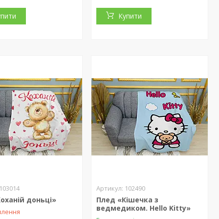
упити
Купити
103014
102490
оханій доньці»
Плед «Кішечка з
ведмедиком. Hello Kitty»
влення