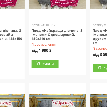
103017
 дівчина. З
Плед «Найкраща дівчина. З
Плед «
ровий з
іменем» Одношаровий,
іменем
ків, 135х150
150х210 см
друком 
см
Під замовлення
Під замо
від 1 990 ₴
від 3 5
Купити
К