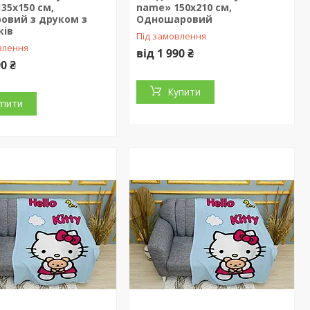
35х150 см,
name» 150х210 см,
овий з друком з
Одношаровий
ків
Під замовлення
влення
від 1 990 ₴
90 ₴
Купити
упити