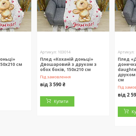
103014
доньці»
Плед «Коханій доньці»
Плед «
50х210 см
Двошаровий з друком з
донечки
обох боків, 150х210 см
daught
друком 
Під замовлення
см
від 3 590 ₴
Під замо
від 2 5
Купити
К