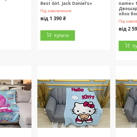
Best Girl. Jack Daniel’s»
name» 1
Двошар
Під замовлення
обох бо
від 1 390 ₴
Під замо
від 2 5
Купити
К