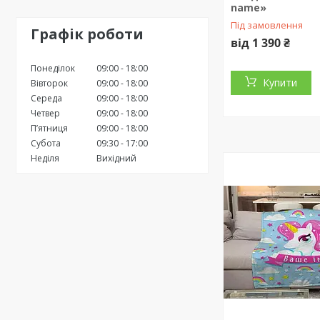
name»
Під замовлення
Графік роботи
від 1 390 ₴
Понеділок
09:00
18:00
Купити
Вівторок
09:00
18:00
Середа
09:00
18:00
Четвер
09:00
18:00
Пʼятниця
09:00
18:00
Субота
09:30
17:00
Неділя
Вихідний