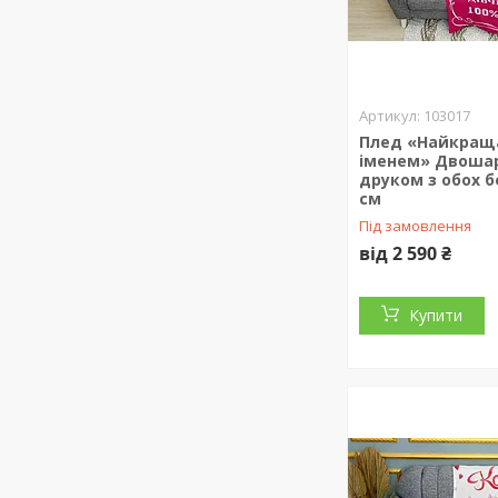
103017
Плед «Найкраща
іменем» Двоша
друком з обох бо
см
Під замовлення
від 2 590 ₴
Купити