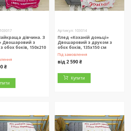
103017
103014
Найкраща дівчина. З
Плед «Коханій доньці»
» Двошаровий з
Двошаровий з друком з
з обох боків, 150х210
обох боків, 135х150 см
Під замовлення
влення
від 2 590 ₴
90 ₴
Купити
упити