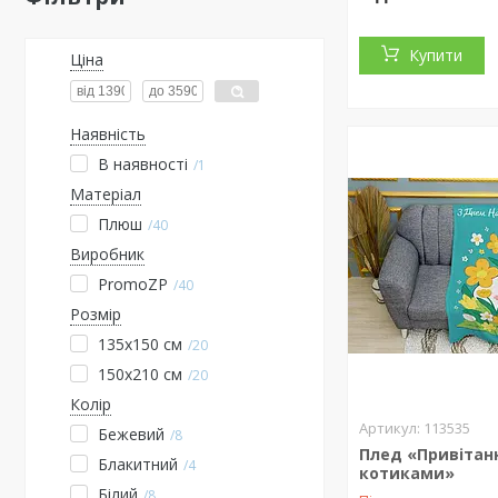
Купити
Ціна
Наявність
В наявності
1
Матеріал
Плюш
40
Виробник
PromoZP
40
Розмір
135х150 см
20
150х210 см
20
Колір
113535
Бежевий
8
Плед «Привітан
Блакитний
4
котиками»
Білий
8