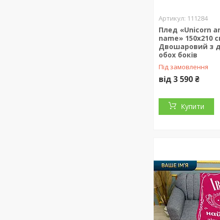
111284
Плед «Unicorn a
name» 150х210 с
Двошаровий з д
обох боків
Під замовлення
від 3 590 ₴
Купити