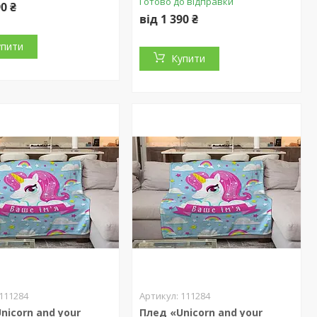
Готово до відправки
90 ₴
від 1 390 ₴
упити
Купити
111284
111284
nicorn and your
Плед «Unicorn and your