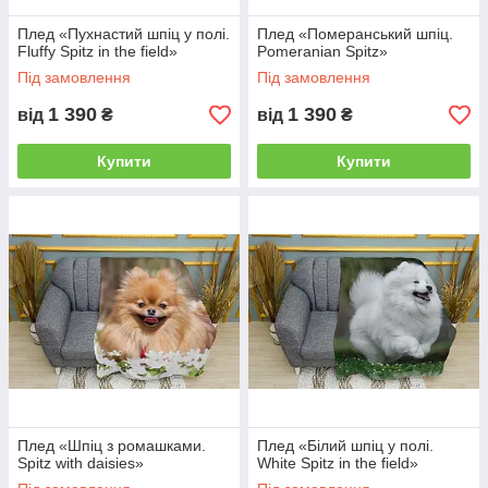
Плед «Пухнастий шпіц у полі.
Плед «Померанський шпіц.
Fluffy Spitz in the field»
Pomeranian Spitz»
Під замовлення
Під замовлення
1 390
1 390
від
₴
від
₴
Купити
Купити
Плед «Шпіц з ромашками.
Плед «Білий шпіц у полі.
Spitz with daisies»
White Spitz in the field»