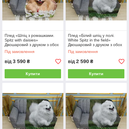
Плед «Шпіц з ромашками.
Плед «Білий шпіц у полі.
Spitz with daisies»
White Spitz in the field»
Двошаровий з друком з обох
Двошаровий з друком з обох
боків, 150х210 см
боків, 135х150 см
Під замовлення
Під замовлення
3 590
2 590
від
₴
від
₴
Купити
Купити