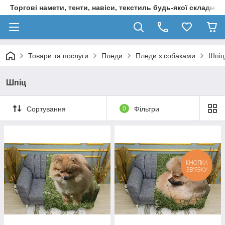
Торгові намети, тенти, навіси, текстиль будь-якої складност
Товари та послуги
Пледи
Пледи з собаками
Шпіц
Шпіц
Сортування
0
Фільтри
КНОПКА
ЗВ'ЯЗКУ