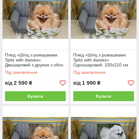
Плед «Шпіц з ромашками.
Плед «Шпіц з ромашками.
Spitz with daisies»
Spitz with daisies»
Двошаровий з друком з обох
Одношаровий, 150х210 см
боків, 135х150 см
Під замовлення
Під замовлення
2 590
1 990
від
₴
від
₴
Купити
Купити