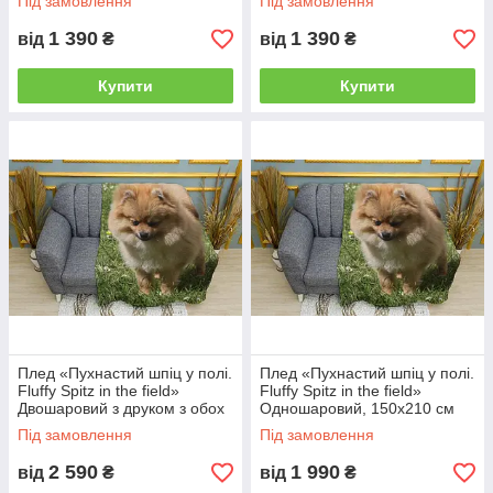
Під замовлення
Під замовлення
1 390
1 390
від
₴
від
₴
Купити
Купити
Плед «Пухнастий шпіц у полі.
Плед «Пухнастий шпіц у полі.
Fluffy Spitz in the field»
Fluffy Spitz in the field»
Двошаровий з друком з обох
Одношаровий, 150х210 см
боків, 135х150 см
Під замовлення
Під замовлення
2 590
1 990
від
₴
від
₴