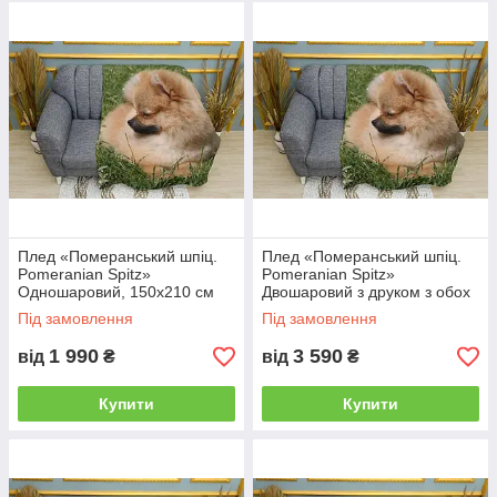
Плед «Померанський шпіц.
Плед «Померанський шпіц.
Pomeranian Spitz»
Pomeranian Spitz»
Одношаровий, 150х210 см
Двошаровий з друком з обох
боків, 150х210 см
Під замовлення
Під замовлення
1 990
3 590
від
₴
від
₴
Купити
Купити