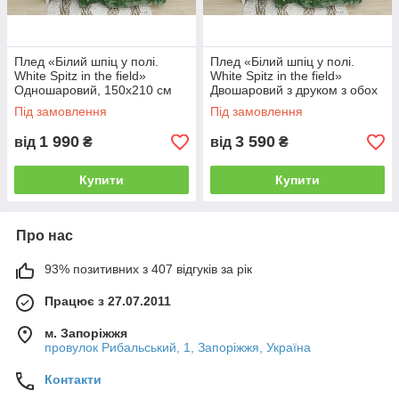
Плед «Білий шпіц у полі.
Плед «Білий шпіц у полі.
White Spitz in the field»
White Spitz in the field»
Одношаровий, 150х210 см
Двошаровий з друком з обох
боків, 150х210 см
Під замовлення
Під замовлення
1 990
3 590
від
₴
від
₴
Купити
Купити
Про нас
93% позитивних з 407 відгуків за рік
Працює з 27.07.2011
м. Запоріжжя
провулок Рибальський, 1, Запоріжжя, Україна
Контакти