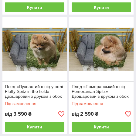
Купити
Купити
Плед «Пухнастий шпіц у полі.
Плед «Померанський шпіц.
Fluffy Spitz in the field»
Pomeranian Spitz»
Двошаровий з друком з обох
Двошаровий з друком з обох
боків, 150х210 см
боків, 135х150 см
Під замовлення
Під замовлення
3 590
2 590
від
₴
від
₴
Купити
Купити