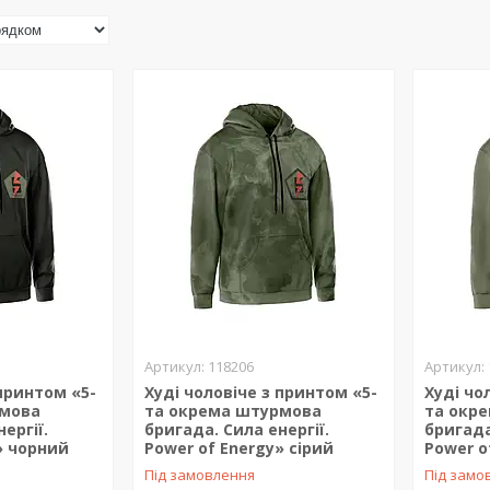
118206
 принтом «5-
Худі чоловіче з принтом «5-
Худі чо
рмова
та окрема штурмова
та окр
ергії.
бригада. Сила енергії.
бригада
» чорний
Power of Energy» сірий
Power o
Під замовлення
Під замо