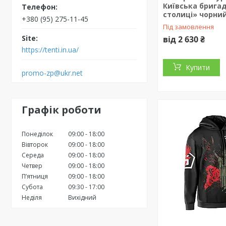
Київська бригад
столиці» чорни
+380 (95) 275-11-45
Під замовлення
від 2 630 ₴
https://tenti.in.ua/
Купити
promo-zp@ukr.net
Графік роботи
Понеділок
09:00
18:00
Вівторок
09:00
18:00
Середа
09:00
18:00
Четвер
09:00
18:00
Пʼятниця
09:00
18:00
Субота
09:30
17:00
Неділя
Вихідний