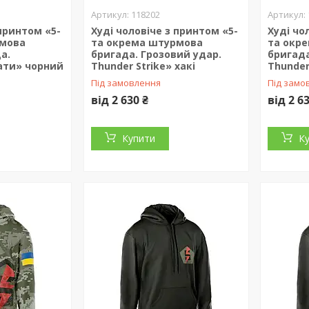
118202
 принтом «5-
Худі чоловіче з принтом «5-
Худі чо
рмова
та окрема штурмова
та окр
а.
бригада. Грозовий удар.
бригада
ати» чорний
Thunder Strike» хакі
Thunder
Під замовлення
Під замо
від 2 630 ₴
від 2 6
Купити
К