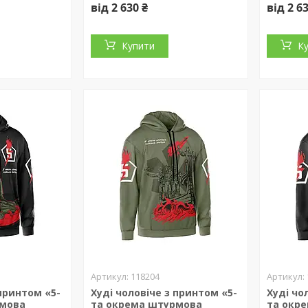
від 2 630 ₴
від 2 6
Купити
К
118204
 принтом «5-
Худі чоловіче з принтом «5-
Худі чо
рмова
та окрема штурмова
та окр