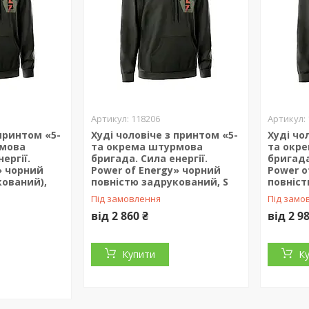
118206
 принтом «5-
Худі чоловіче з принтом «5-
Худі чо
рмова
та окрема штурмова
та окр
ергії.
бригада. Сила енергії.
бригада
» чорний
Power of Energy» чорний
Power o
кований),
повністю задрукований, S
повніст
Під замовлення
Під замо
від 2 860 ₴
від 2 9
Купити
К