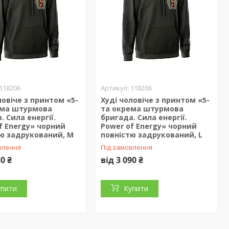
118206
118206
ловіче з принтом «5-
Худі чоловіче з принтом «5-
ема штурмова
та окрема штурмова
. Сила енергії.
бригада. Сила енергії.
f Energy» чорний
Power of Energy» чорний
ю задрукований, M
повністю задрукований, L
влення
Під замовлення
80 ₴
від 3 090 ₴
упити
Купити