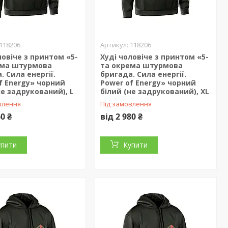
118206
118206
ловіче з принтом «5-
Худі чоловіче з принтом «5-
ема штурмова
та окрема штурмова
. Сила енергії.
бригада. Сила енергії.
f Energy» чорний
Power of Energy» чорний
не задрукований), L
білий (не задрукований), XL
влення
Під замовлення
60 ₴
від 2 980 ₴
упити
Купити