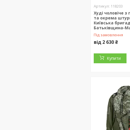
118203
Худі чоловіче з
та окрема шту
Київська бригад
Батьківщина-М
Під замовлення
від 2 630 ₴
Купити