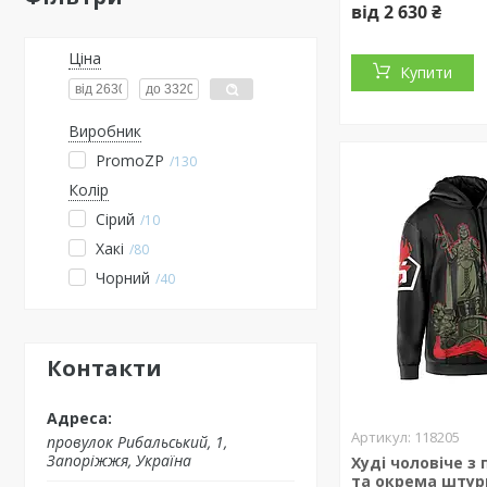
від 2 630 ₴
Ціна
Купити
Виробник
PromoZP
130
Колір
Сірий
10
Хакі
80
Чорний
40
Контакти
118205
провулок Рибальський, 1,
Запоріжжя, Україна
Худі чоловіче з
та окрема шту