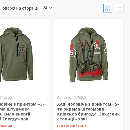
118206
118205
ловіче з принтом «5-
Худі чоловіче з принтом «5-
ема штурмова
та окрема штурмова
. Сила енергії.
Київська бригада. Захисник
f Energy» хакі
столиці» хакі
влення
Під замовлення