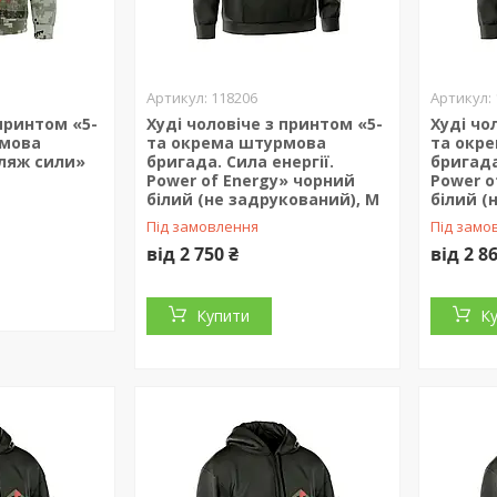
118206
 принтом «5-
Худі чоловіче з принтом «5-
Худі чо
рмова
та окрема штурмова
та окр
ляж сили»
бригада. Сила енергії.
бригада
Power of Energy» чорний
Power o
білий (не задрукований), M
білий (
Під замовлення
Під замо
від 2 750 ₴
від 2 8
Купити
К