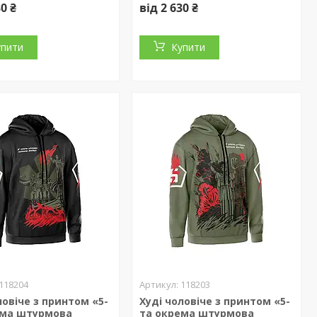
30 ₴
від 2 630 ₴
упити
Купити
118204
118203
ловіче з принтом «5-
Худі чоловіче з принтом «5-
ема штурмова
та окрема штурмова