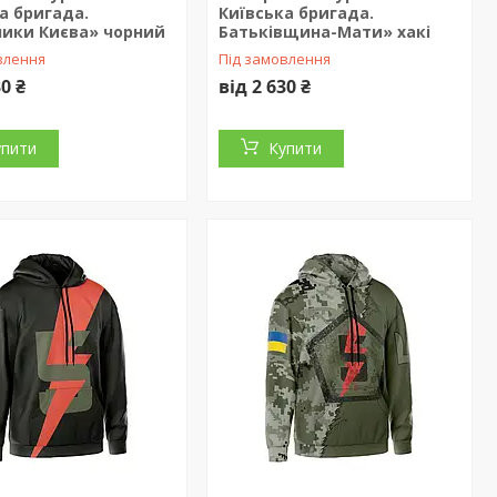
а бригада.
Київська бригада.
ники Києва» чорний
Батьківщина-Мати» хакі
влення
Під замовлення
30 ₴
від 2 630 ₴
упити
Купити