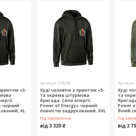
118206
 принтом «5-
Худі чоловіче з принтом «5-
Худі чо
рмова
та окрема штурмова
та окр
ергії.
бригада. Сила енергії.
бригада
» чорний
Power of Energy» чорний
Power o
ований, XL
повністю задрукований, XXL
білий (
Під замовлення
Під замо
від 3 320 ₴
від 2 7