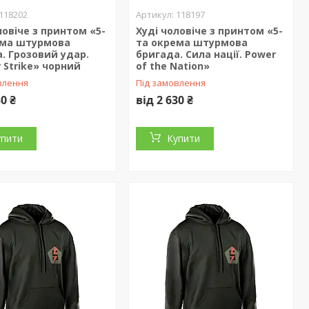
118202
118197
ловіче з принтом «5-
Худі чоловіче з принтом «5-
ема штурмова
та окрема штурмова
. Грозовий удар.
бригада. Сила нації. Power
 Strike» чорний
of the Nation»
влення
Під замовлення
30 ₴
від 2 630 ₴
упити
Купити