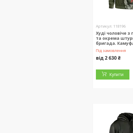
118196
Худі чоловіче з
та окрема шту
бригада. Камуф
Під замовлення
від 2 630 ₴
Купити