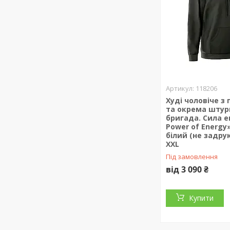
118206
Худі чоловіче з
та окрема шту
бригада. Сила ен
Power of Energy
білий (не задру
XXL
Під замовлення
від 3 090 ₴
Купити