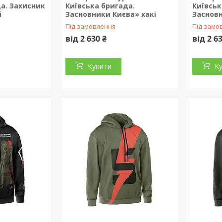
а. Захисник
Київська бригада.
Київськ
й
Засновники Києва» хакі
Заснов
Під замовлення
Під замо
від 2 630 ₴
від 2 6
Купити
К