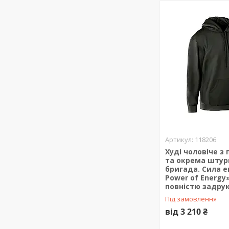
118206
Худі чоловіче з
та окрема шту
бригада. Сила ен
Power of Energy
повністю задрук
Під замовлення
від 3 210 ₴