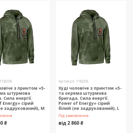
118206
118206
ловіче з принтом «5-
Худі чоловіче з принтом «5-
ема штурмова
та окрема штурмова
. Сила енергії.
бригада. Сила енергії.
f Energy» сірий
Power of Energy» сірий
не задрукований), M
білий (не задрукований), L
влення
Під замовлення
50 ₴
від 2 860 ₴