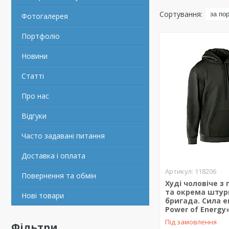
Фотогалерея
Портфоліо
Новини
Статті
Про нас
Відгуки
Часто задавані питання
Доставка і оплата
118206
Повернення та обмін
Худі чоловіче з
та окрема шту
Нові товари
бригада. Сила ен
Power of Energy
Під замовлення
Фільтри